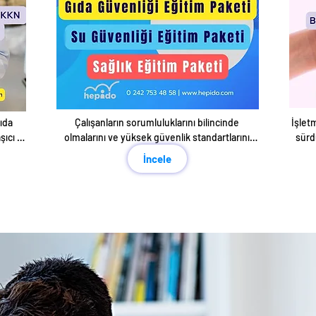
ıda 
Çalışanların sorumluluklarını bilincinde 
İşlet
ıcı 
olmalarını ve yüksek güvenlik standartlarını 
sürdü
sağlamalarını hedefler.
İncele
uygul