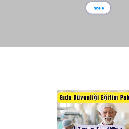
İncele
4