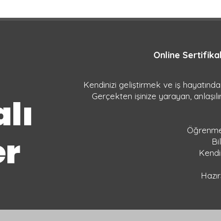
Online Sertifik
Kendinizi geliştirmek ve iş hayatınd
Gerçekten işinize yarayan, anlaşılır
alı
Öğrenmek
er
Bi
Kendin
Hazır