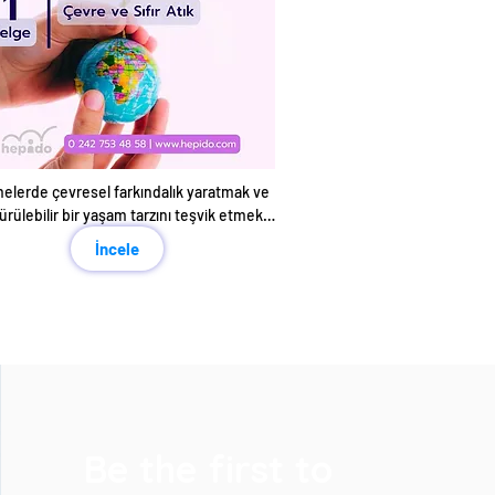
melerde çevresel farkındalık yaratmak ve 
rülebilir bir yaşam tarzını teşvik etmek 
amacıyla ve çalışanların çevre dostu 
İncele
amaları benimsemelerine yardımcı olur.
Be the first to