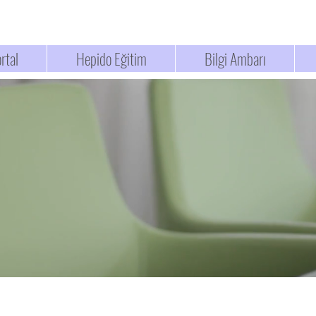
rtal
Hepido Eğitim
Bilgi Ambarı