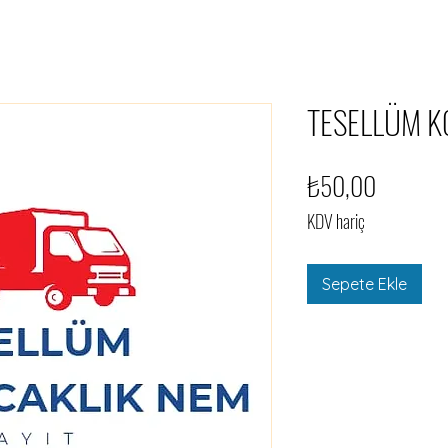
TESELLÜM 
Fiyat
₺50,00
KDV hariç
Sepete Ekle